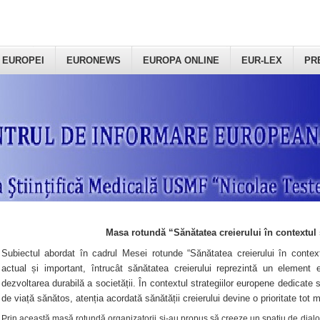
 EUROPEI
EURONEWS
EUROPA ONLINE
EUR-LEX
PR
Masa rotundă “Sănătatea creierului în contextul 
Subiectul abordat în cadrul Mesei rotunde “Sănătatea creierului în context
actual și important, întrucât sănătatea creierului reprezintă un element e
dezvoltarea durabilă a societății. În contextul strategiilor europene dedicate s
de viață sănătos, atenția acordată sănătății creierului devine o prioritate tot 
Prin această masă rotundă organizatorii şi-au propus să creeze un spațiu de dialog