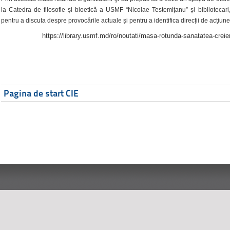
la Catedra de filosofie și bioetică a USMF “Nicolae Testemițanu” și bibliotecari,
pentru a discuta despre provocările actuale și pentru a identifica direcții de acțiune
https://library.usmf.md/ro/noutati/masa-rotunda-sanatatea-creier
Pagina de start CIE