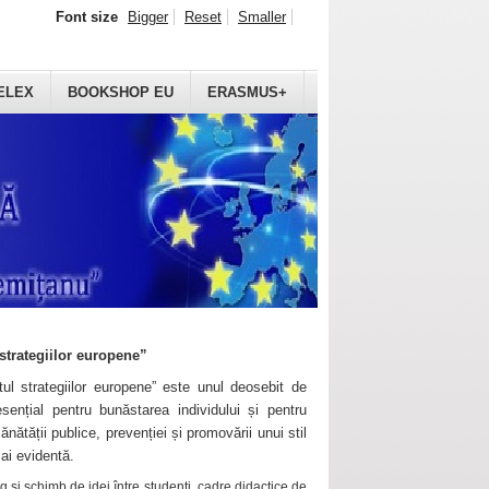
Font size
Bigger
Reset
Smaller
ELEX
BOOKSHOP EU
ERASMUS+
strategiilor europene”
ul strategiilor europene” este unul deosebit de
sențial pentru bunăstarea individului și pentru
ănătății publice, prevenției și promovării unui stil
mai evidentă.
 și schimb de idei între studenți, cadre didactice de