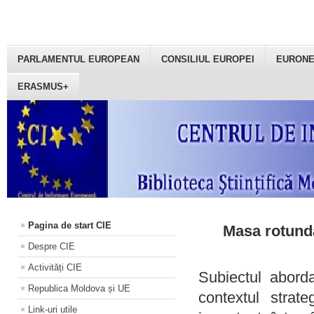
PARLAMENTUL EUROPEAN
CONSILIUL EUROPEI
EURON
ERASMUS+
Pagina de start CIE
Masa rotundă
Despre CIE
Activități CIE
Subiectul aborda
Republica Moldova și UE
contextul strat
Link-uri utile