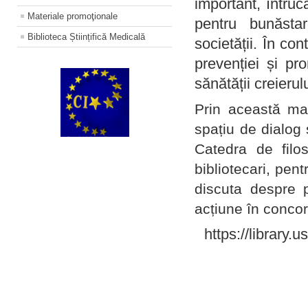
important, întruc
Materiale promoţionale
pentru bunăstar
Biblioteca Științifică Medicală
societății. În con
prevenției și pr
sănătății creierul
Prin această ma
spațiu de dialog 
Catedra de filo
bibliotecari, pent
discuta despre p
acțiune în concord
https://library.