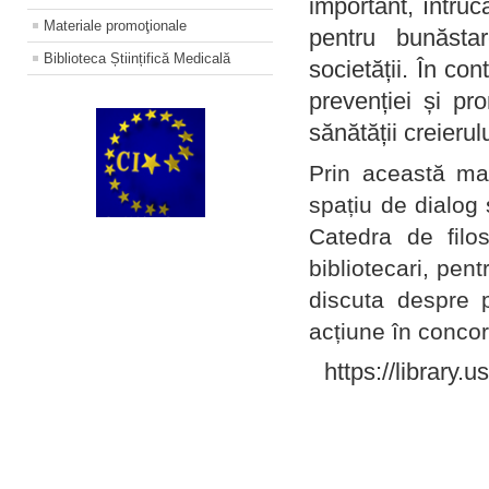
important, întruc
Materiale promoţionale
pentru bunăstar
Biblioteca Științifică Medicală
societății. În con
prevenției și pr
sănătății creierul
Prin această ma
spațiu de dialog 
Catedra de filo
bibliotecari, pent
discuta despre p
acțiune în concord
https://library.