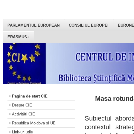
PARLAMENTUL EUROPEAN
CONSILIUL EUROPEI
EURON
ERASMUS+
Pagina de start CIE
Masa rotundă
Despre CIE
Activități CIE
Subiectul aborda
Republica Moldova și UE
contextul strat
Link-uri utile