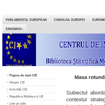
PARLAMENTUL EUROPEAN
CONSILIUL EUROPEI
EURON
ERASMUS+
Pagina de start CIE
Masa rotundă
Despre CIE
Activități CIE
Subiectul aborda
Republica Moldova și UE
contextul strat
Link-uri utile