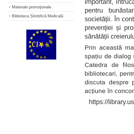
important, întruc
Materiale promoţionale
pentru bunăstar
Biblioteca Științifică Medicală
societății. În con
prevenției și pr
sănătății creierul
Prin această ma
spațiu de dialog 
Catedra de filo
bibliotecari, pent
discuta despre p
acțiune în concord
https://library.