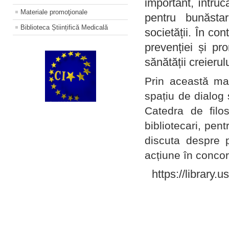
important, întruc
Materiale promoţionale
pentru bunăstar
Biblioteca Științifică Medicală
societății. În con
prevenției și pr
sănătății creierul
Prin această ma
spațiu de dialog 
Catedra de filo
bibliotecari, pent
discuta despre p
acțiune în concord
https://library.