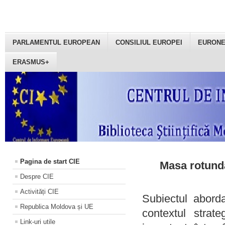
PARLAMENTUL EUROPEAN
CONSILIUL EUROPEI
EURON
ERASMUS+
Pagina de start CIE
Masa rotundă
Despre CIE
Activități CIE
Subiectul aborda
Republica Moldova și UE
contextul strat
Link-uri utile