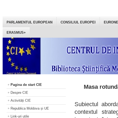
PARLAMENTUL EUROPEAN
CONSILIUL EUROPEI
EURON
ERASMUS+
Pagina de start CIE
Masa rotundă
Despre CIE
Activități CIE
Subiectul aborda
Republica Moldova și UE
contextul strat
Link-uri utile