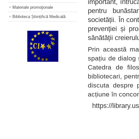
important, întruc
Materiale promoţionale
pentru bunăstar
Biblioteca Științifică Medicală
societății. În con
prevenției și pr
sănătății creierul
Prin această ma
spațiu de dialog 
Catedra de filo
bibliotecari, pent
discuta despre p
acțiune în concord
https://library.