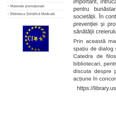
important, întruc
Materiale promoţionale
pentru bunăstar
Biblioteca Științifică Medicală
societății. În con
prevenției și pr
sănătății creierul
Prin această ma
spațiu de dialog 
Catedra de filo
bibliotecari, pent
discuta despre p
acțiune în concord
https://library.