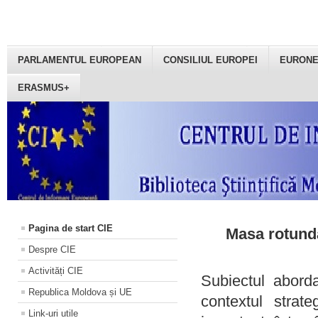
PARLAMENTUL EUROPEAN
CONSILIUL EUROPEI
EURON
ERASMUS+
Pagina de start CIE
Masa rotundă
Despre CIE
Activități CIE
Subiectul aborda
Republica Moldova și UE
contextul strat
Link-uri utile