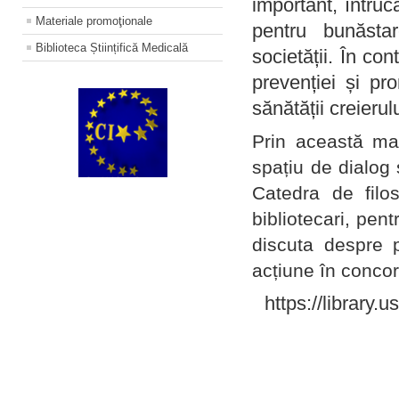
important, întruc
Materiale promoţionale
pentru bunăstar
Biblioteca Științifică Medicală
societății. În con
prevenției și pr
sănătății creierul
Prin această ma
spațiu de dialog 
Catedra de filo
bibliotecari, pent
discuta despre p
acțiune în concord
https://library.