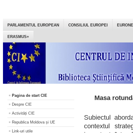
PARLAMENTUL EUROPEAN
CONSILIUL EUROPEI
EURON
ERASMUS+
Pagina de start CIE
Masa rotundă
Despre CIE
Activități CIE
Subiectul aborda
Republica Moldova și UE
contextul strat
Link-uri utile