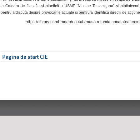
la Catedra de filosofie și bioetică a USMF “Nicolae Testemițanu” și bibliotecari,
pentru a discuta despre provocările actuale și pentru a identifica direcții de acțiune
https://library.usmf.md/ro/noutati/masa-rotunda-sanatatea-creier
Pagina de start CIE