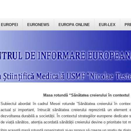
 EUROPEI
EURONEWS
EUROPA ONLINE
EUR-LEX
PR
Masa rotundă “Sănătatea creierului în contextul 
Subiectul abordat în cadrul Mesei rotunde “Sănătatea creierului în context
actual și important, întrucât sănătatea creierului reprezintă un element e
dezvoltarea durabilă a societății. În contextul strategiilor europene dedicate s
de viață sănătos, atenția acordată sănătății creierului devine o prioritate tot 
Prin această masă rotundă organizatorii şi-au propus să creeze un spațiu de dialog