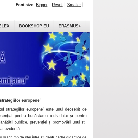
Font size
Bigger
Reset
Smaller
ELEX
BOOKSHOP EU
ERASMUS+
strategiilor europene”
ul strategiilor europene” este unul deosebit de
sențial pentru bunăstarea individului și pentru
ănătății publice, prevenției și promovării unui stil
mai evidentă.
 și schimb de idei între studenți, cadre didactice de