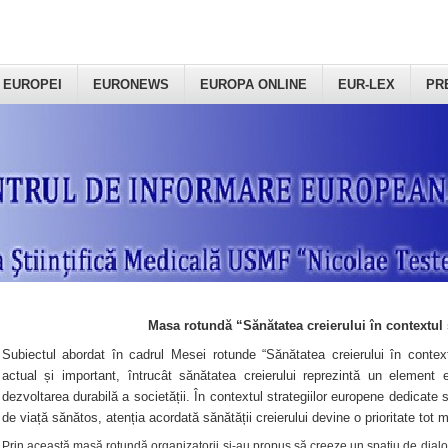
 EUROPEI
EURONEWS
EUROPA ONLINE
EUR-LEX
PR
Masa rotundă “Sănătatea creierului în contextul 
Subiectul abordat în cadrul Mesei rotunde “Sănătatea creierului în context
actual și important, întrucât sănătatea creierului reprezintă un element e
dezvoltarea durabilă a societății. În contextul strategiilor europene dedicate s
de viață sănătos, atenția acordată sănătății creierului devine o prioritate tot 
Prin această masă rotundă organizatorii şi-au propus să creeze un spațiu de dialog