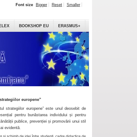
Font size
Bigger
Reset
Smaller
ELEX
BOOKSHOP EU
ERASMUS+
strategiilor europene”
ul strategiilor europene” este unul deosebit de
sențial pentru bunăstarea individului și pentru
ănătății publice, prevenției și promovării unui stil
mai evidentă.
 și schimb de idei între studenți, cadre didactice de