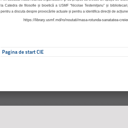
la Catedra de filosofie și bioetică a USMF “Nicolae Testemițanu” și bibliotecari,
pentru a discuta despre provocările actuale și pentru a identifica direcții de acțiune
https://library.usmf.md/ro/noutati/masa-rotunda-sanatatea-creier
Pagina de start CIE