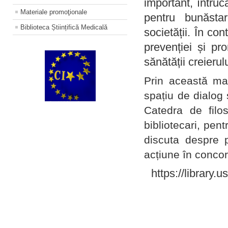
important, întruc
Materiale promoţionale
pentru bunăstar
Biblioteca Științifică Medicală
societății. În con
prevenției și pr
sănătății creierul
Prin această ma
spațiu de dialog 
Catedra de filo
bibliotecari, pent
discuta despre p
acțiune în concord
https://library.