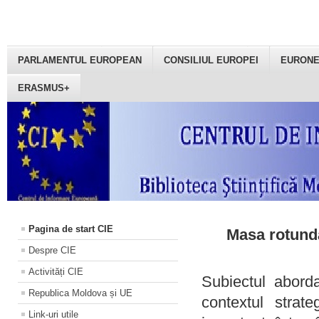
PARLAMENTUL EUROPEAN
CONSILIUL EUROPEI
EURON
ERASMUS+
Pagina de start CIE
Masa rotundă
Despre CIE
Activități CIE
Subiectul aborda
Republica Moldova și UE
contextul strat
Link-uri utile