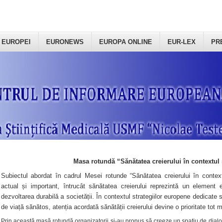
 EUROPEI
EURONEWS
EUROPA ONLINE
EUR-LEX
PR
Masa rotundă “Sănătatea creierului în contextul 
Subiectul abordat în cadrul Mesei rotunde “Sănătatea creierului în context
actual și important, întrucât sănătatea creierului reprezintă un element e
dezvoltarea durabilă a societății. În contextul strategiilor europene dedicate s
de viață sănătos, atenția acordată sănătății creierului devine o prioritate tot 
Prin această masă rotundă organizatorii şi-au propus să creeze un spațiu de dialog