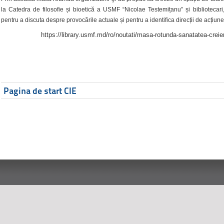
la Catedra de filosofie și bioetică a USMF “Nicolae Testemițanu” și bibliotecari,
pentru a discuta despre provocările actuale și pentru a identifica direcții de acțiune
https://library.usmf.md/ro/noutati/masa-rotunda-sanatatea-creier
Pagina de start CIE