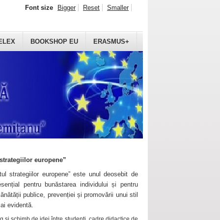
Font size
Bigger
Reset
Smaller
ELEX
BOOKSHOP EU
ERASMUS+
strategiilor europene”
ul strategiilor europene” este unul deosebit de
sențial pentru bunăstarea individului și pentru
ănătății publice, prevenției și promovării unui stil
mai evidentă.
 și schimb de idei între studenți, cadre didactice de