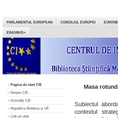
PARLAMENTUL EUROPEAN
CONSILIUL EUROPEI
EURON
ERASMUS+
Pagina de start CIE
Masa rotundă
Despre CIE
Activități CIE
Subiectul aborda
Republica Moldova și UE
contextul strat
Link-uri utile