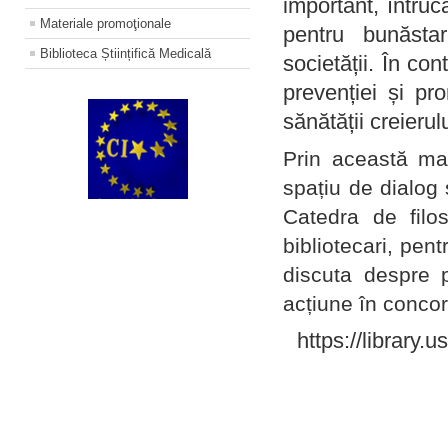
important, întruc
Materiale promoţionale
pentru bunăstar
Biblioteca Științifică Medicală
societății. În con
prevenției și pr
sănătății creierul
Prin această ma
spațiu de dialog 
Catedra de filo
bibliotecari, pent
discuta despre p
acțiune în concord
https://library.