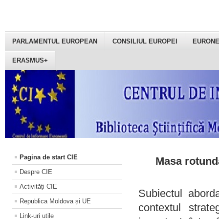
PARLAMENTUL EUROPEAN
CONSILIUL EUROPEI
EURON
ERASMUS+
Pagina de start CIE
Masa rotundă
Despre CIE
Activități CIE
Subiectul aborda
Republica Moldova și UE
contextul strat
Link-uri utile