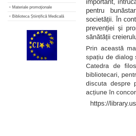
important, întruc
Materiale promoţionale
pentru bunăstar
Biblioteca Științifică Medicală
societății. În con
prevenției și pr
sănătății creierul
Prin această ma
spațiu de dialog 
Catedra de filo
bibliotecari, pent
discuta despre p
acțiune în concord
https://library.