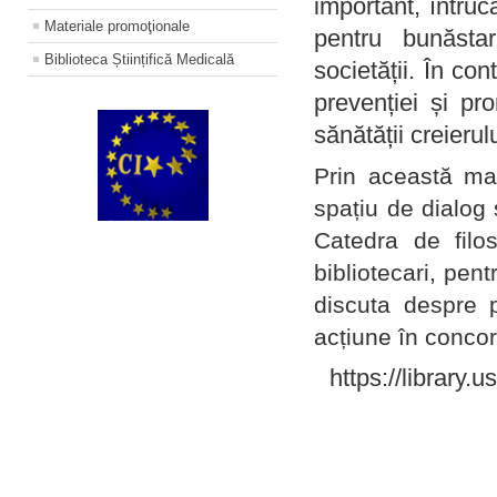
important, întruc
Materiale promoţionale
pentru bunăstar
Biblioteca Științifică Medicală
societății. În con
prevenției și pr
sănătății creierul
Prin această ma
spațiu de dialog 
Catedra de filo
bibliotecari, pent
discuta despre p
acțiune în concord
https://library.