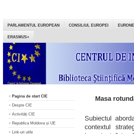
PARLAMENTUL EUROPEAN
CONSILIUL EUROPEI
EURON
ERASMUS+
Pagina de start CIE
Masa rotundă
Despre CIE
Activități CIE
Subiectul aborda
Republica Moldova și UE
contextul strat
Link-uri utile