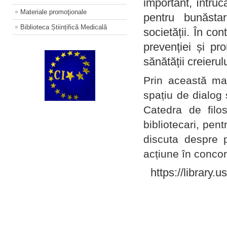
important, întruc
Materiale promoţionale
pentru bunăstar
Biblioteca Științifică Medicală
societății. În con
prevenției și pr
sănătății creierul
Prin această ma
spațiu de dialog 
Catedra de filo
bibliotecari, pent
discuta despre p
acțiune în concord
https://library.