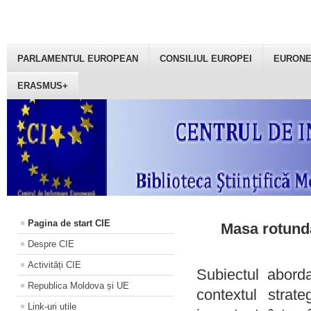
PARLAMENTUL EUROPEAN
CONSILIUL EUROPEI
EURON
ERASMUS+
Pagina de start CIE
Masa rotundă
Despre CIE
Activități CIE
Subiectul aborda
Republica Moldova și UE
contextul strat
Link-uri utile