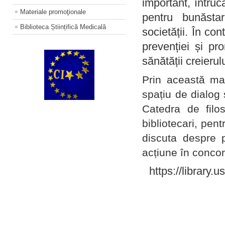
important, întruc
Materiale promoţionale
pentru bunăstar
Biblioteca Științifică Medicală
societății. În con
prevenției și pr
sănătății creierul
Prin această ma
spațiu de dialog 
Catedra de filo
bibliotecari, pent
discuta despre p
acțiune în concord
https://library.