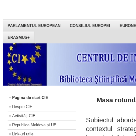
PARLAMENTUL EUROPEAN
CONSILIUL EUROPEI
EURON
ERASMUS+
Pagina de start CIE
Masa rotundă
Despre CIE
Activități CIE
Subiectul aborda
Republica Moldova și UE
contextul strat
Link-uri utile