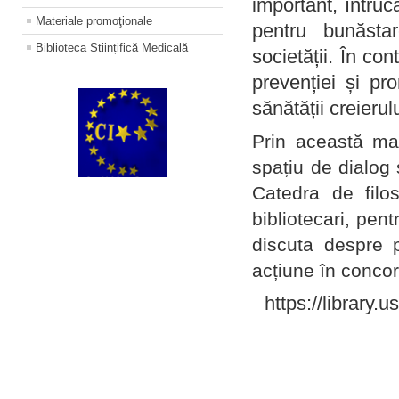
important, întruc
Materiale promoţionale
pentru bunăstar
Biblioteca Științifică Medicală
societății. În con
prevenției și pr
sănătății creierul
Prin această ma
spațiu de dialog 
Catedra de filo
bibliotecari, pent
discuta despre p
acțiune în concord
https://library.