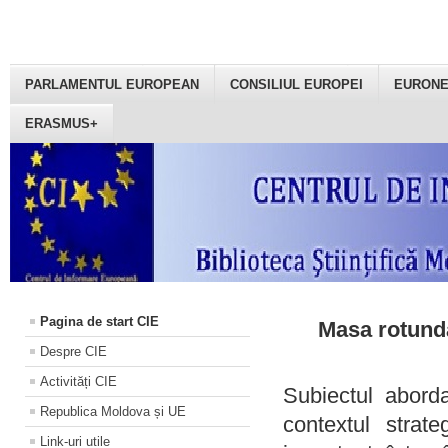
PARLAMENTUL EUROPEAN
CONSILIUL EUROPEI
EURON
ERASMUS+
Pagina de start CIE
Masa rotundă
Despre CIE
Activități CIE
Subiectul aborda
Republica Moldova și UE
contextul strat
Link-uri utile