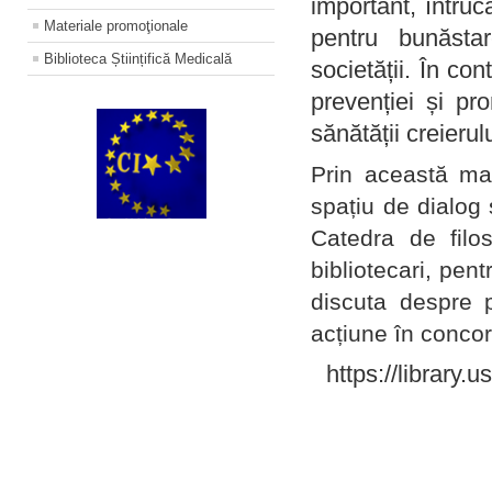
important, întruc
Materiale promoţionale
pentru bunăstar
Biblioteca Științifică Medicală
societății. În con
prevenției și pr
sănătății creierul
Prin această ma
spațiu de dialog 
Catedra de filo
bibliotecari, pent
discuta despre p
acțiune în concord
https://library.