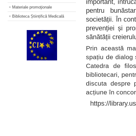
important, întruc
Materiale promoţionale
pentru bunăstar
Biblioteca Științifică Medicală
societății. În con
prevenției și pr
sănătății creierul
Prin această ma
spațiu de dialog 
Catedra de filo
bibliotecari, pent
discuta despre p
acțiune în concord
https://library.