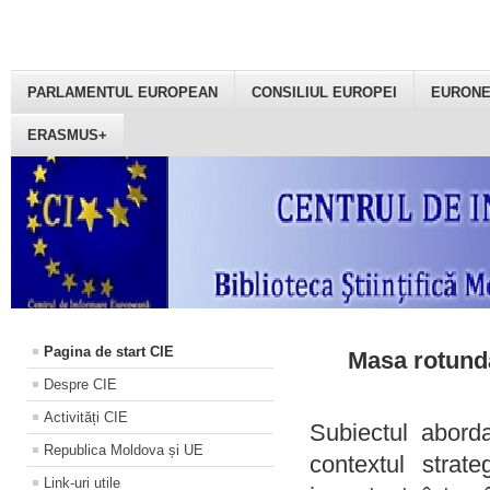
PARLAMENTUL EUROPEAN
CONSILIUL EUROPEI
EURON
ERASMUS+
Pagina de start CIE
Masa rotundă
Despre CIE
Activități CIE
Subiectul aborda
Republica Moldova și UE
contextul strat
Link-uri utile