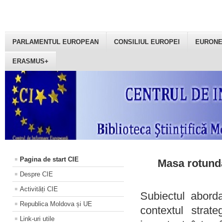
PARLAMENTUL EUROPEAN
CONSILIUL EUROPEI
EURON
ERASMUS+
Pagina de start CIE
Masa rotundă
Despre CIE
Activități CIE
Subiectul aborda
Republica Moldova și UE
contextul strat
Link-uri utile