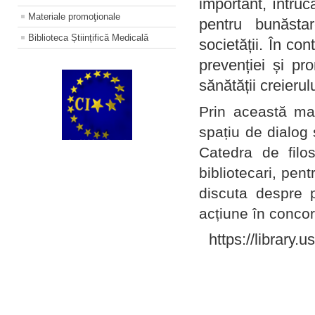
important, întruc
Materiale promoţionale
pentru bunăstar
Biblioteca Științifică Medicală
societății. În con
prevenției și pr
sănătății creierul
Prin această ma
spațiu de dialog 
Catedra de filo
bibliotecari, pent
discuta despre p
acțiune în concord
https://library.