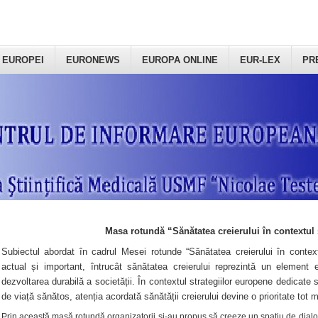
 EUROPEI
EURONEWS
EUROPA ONLINE
EUR-LEX
PR
Masa rotundă “Sănătatea creierului în contextul 
Subiectul abordat în cadrul Mesei rotunde “Sănătatea creierului în context
actual și important, întrucât sănătatea creierului reprezintă un element e
dezvoltarea durabilă a societății. În contextul strategiilor europene dedicate s
de viață sănătos, atenția acordată sănătății creierului devine o prioritate tot 
Prin această masă rotundă organizatorii şi-au propus să creeze un spațiu de dialog