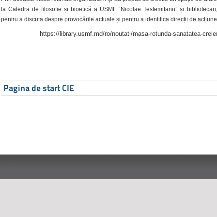
la Catedra de filosofie și bioetică a USMF “Nicolae Testemițanu” și bibliotecari,
pentru a discuta despre provocările actuale și pentru a identifica direcții de acțiune
https://library.usmf.md/ro/noutati/masa-rotunda-sanatatea-creier
Pagina de start CIE