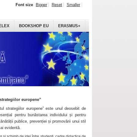
Font size
Bigger
Reset
Smaller
ELEX
BOOKSHOP EU
ERASMUS+
strategiilor europene”
ul strategiilor europene” este unul deosebit de
sențial pentru bunăstarea individului și pentru
ănătății publice, prevenției și promovării unui stil
mai evidentă.
 și schimb de idei între studenți, cadre didactice de