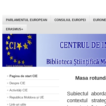
PARLAMENTUL EUROPEAN
CONSILIUL EUROPEI
EURON
ERASMUS+
Pagina de start CIE
Masa rotundă
Despre CIE
Activități CIE
Subiectul aborda
Republica Moldova și UE
contextul strat
Link-uri utile