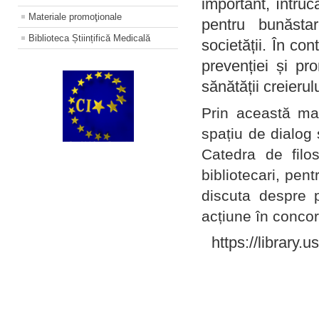
important, întruc
Materiale promoţionale
pentru bunăstar
Biblioteca Științifică Medicală
societății. În con
prevenției și pr
sănătății creierul
Prin această ma
spațiu de dialog 
Catedra de filo
bibliotecari, pent
discuta despre p
acțiune în concord
https://library.