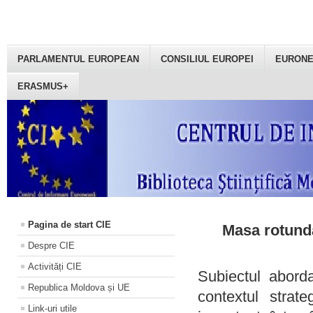
PARLAMENTUL EUROPEAN
CONSILIUL EUROPEI
EURON
ERASMUS+
Pagina de start CIE
Masa rotundă
Despre CIE
Activități CIE
Subiectul aborda
Republica Moldova și UE
contextul strat
Link-uri utile