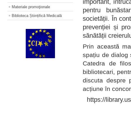
important, întruc
Materiale promoţionale
pentru bunăstar
Biblioteca Științifică Medicală
societății. În con
prevenției și pr
sănătății creierul
Prin această ma
spațiu de dialog 
Catedra de filo
bibliotecari, pent
discuta despre p
acțiune în concord
https://library.