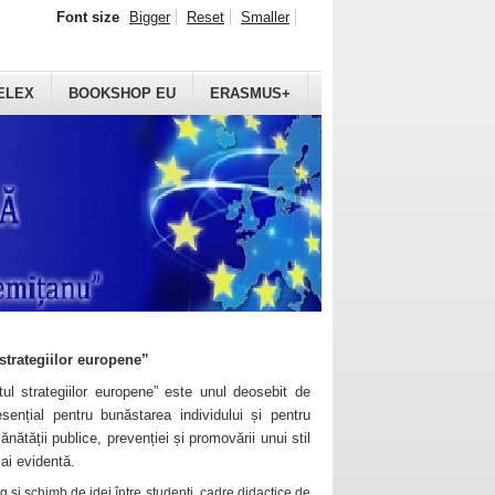
Font size
Bigger
Reset
Smaller
ELEX
BOOKSHOP EU
ERASMUS+
strategiilor europene”
ul strategiilor europene” este unul deosebit de
sențial pentru bunăstarea individului și pentru
ănătății publice, prevenției și promovării unui stil
mai evidentă.
 și schimb de idei între studenți, cadre didactice de