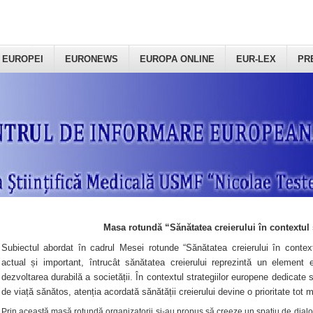
 EUROPEI
EURONEWS
EUROPA ONLINE
EUR-LEX
PR
Masa rotundă “Sănătatea creierului în contextul 
Subiectul abordat în cadrul Mesei rotunde “Sănătatea creierului în context
actual și important, întrucât sănătatea creierului reprezintă un element e
dezvoltarea durabilă a societății. În contextul strategiilor europene dedicate s
de viață sănătos, atenția acordată sănătății creierului devine o prioritate tot 
Prin această masă rotundă organizatorii şi-au propus să creeze un spațiu de dialog