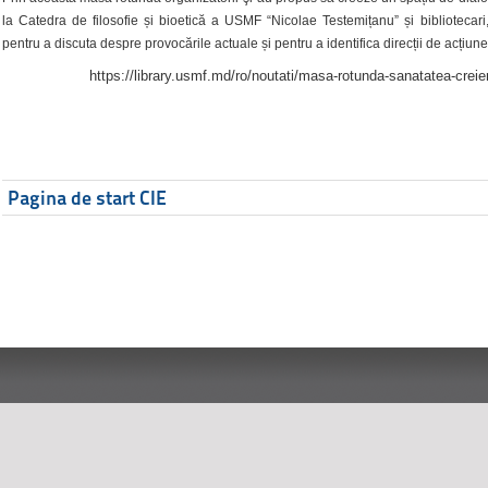
la Catedra de filosofie și bioetică a USMF “Nicolae Testemițanu” și bibliotecari,
pentru a discuta despre provocările actuale și pentru a identifica direcții de acțiune
https://library.usmf.md/ro/noutati/masa-rotunda-sanatatea-creier
Pagina de start CIE