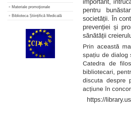
important, întruc
Materiale promoţionale
pentru bunăstar
Biblioteca Științifică Medicală
societății. În con
prevenției și pr
sănătății creierul
Prin această ma
spațiu de dialog 
Catedra de filo
bibliotecari, pent
discuta despre p
acțiune în concord
https://library.