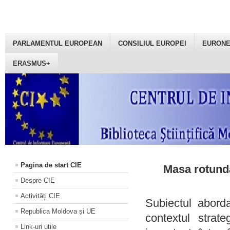
PARLAMENTUL EUROPEAN
CONSILIUL EUROPEI
EURON
ERASMUS+
Pagina de start CIE
Masa rotundă
Despre CIE
Activități CIE
Subiectul aborda
Republica Moldova și UE
contextul strat
Link-uri utile