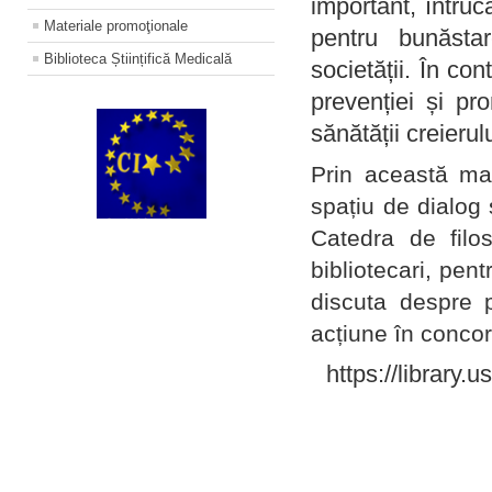
important, întruc
Materiale promoţionale
pentru bunăstar
Biblioteca Științifică Medicală
societății. În con
prevenției și pr
sănătății creierul
Prin această ma
spațiu de dialog 
Catedra de filo
bibliotecari, pent
discuta despre p
acțiune în concord
https://library.