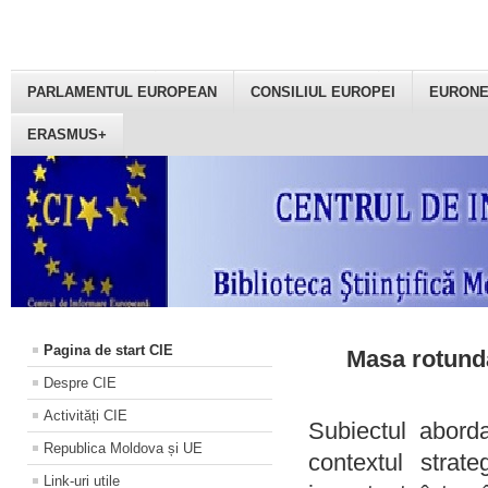
PARLAMENTUL EUROPEAN
CONSILIUL EUROPEI
EURON
ERASMUS+
Pagina de start CIE
Masa rotundă
Despre CIE
Activități CIE
Subiectul aborda
Republica Moldova și UE
contextul strat
Link-uri utile