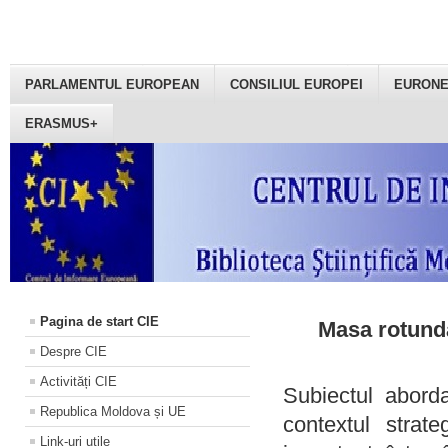
PARLAMENTUL EUROPEAN
CONSILIUL EUROPEI
EURON
ERASMUS+
Pagina de start CIE
Masa rotundă
Despre CIE
Activități CIE
Subiectul aborda
Republica Moldova și UE
contextul strat
Link-uri utile