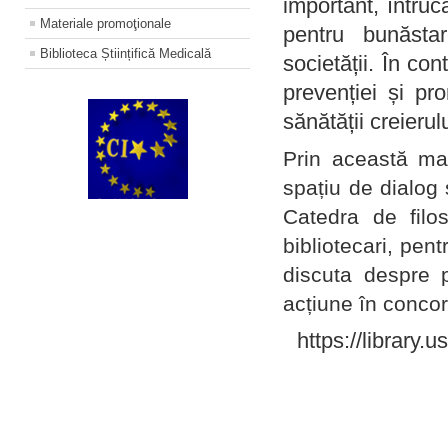
important, întruc
Materiale promoţionale
pentru bunăstar
Biblioteca Științifică Medicală
societății. În con
prevenției și pr
sănătății creierul
Prin această ma
spațiu de dialog 
Catedra de filo
bibliotecari, pent
discuta despre p
acțiune în concord
https://library.