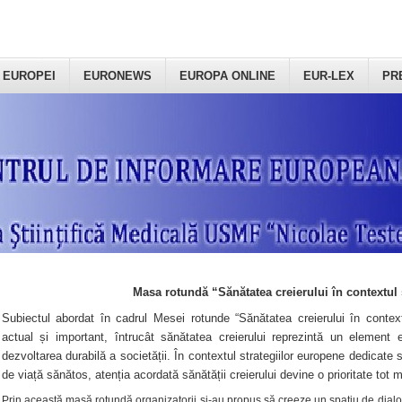
 EUROPEI
EURONEWS
EUROPA ONLINE
EUR-LEX
PR
Masa rotundă “Sănătatea creierului în contextul 
Subiectul abordat în cadrul Mesei rotunde “Sănătatea creierului în context
actual și important, întrucât sănătatea creierului reprezintă un element e
dezvoltarea durabilă a societății. În contextul strategiilor europene dedicate s
de viață sănătos, atenția acordată sănătății creierului devine o prioritate tot 
Prin această masă rotundă organizatorii şi-au propus să creeze un spațiu de dialog