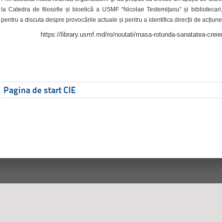
la Catedra de filosofie și bioetică a USMF “Nicolae Testemițanu” și bibliotecari,
pentru a discuta despre provocările actuale și pentru a identifica direcții de acțiune
https://library.usmf.md/ro/noutati/masa-rotunda-sanatatea-creier
Pagina de start CIE