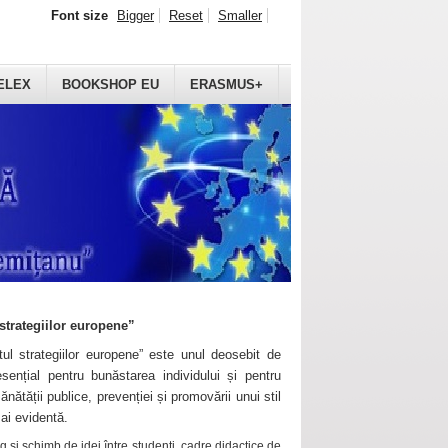
Font size
Bigger
Reset
Smaller
ELEX
BOOKSHOP EU
ERASMUS+
strategiilor europene”
ul strategiilor europene” este unul deosebit de
sențial pentru bunăstarea individului și pentru
ănătății publice, prevenției și promovării unui stil
mai evidentă.
 și schimb de idei între studenți, cadre didactice de