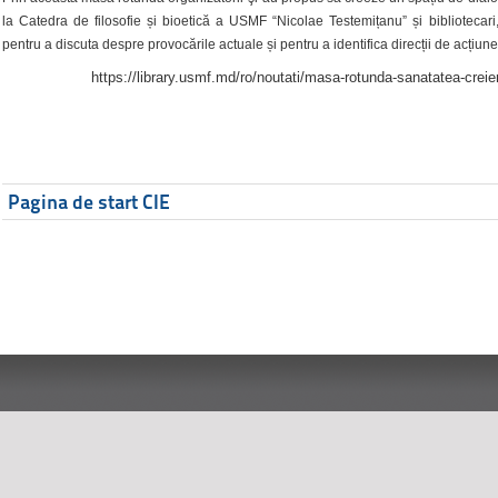
la Catedra de filosofie și bioetică a USMF “Nicolae Testemițanu” și bibliotecari,
pentru a discuta despre provocările actuale și pentru a identifica direcții de acțiune
https://library.usmf.md/ro/noutati/masa-rotunda-sanatatea-creier
Pagina de start CIE