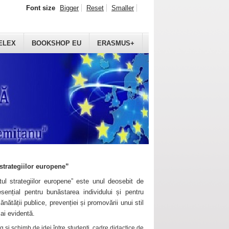
Font size
Bigger
Reset
Smaller
ELEX
BOOKSHOP EU
ERASMUS+
strategiilor europene”
ul strategiilor europene” este unul deosebit de
sențial pentru bunăstarea individului și pentru
ănătății publice, prevenției și promovării unui stil
mai evidentă.
 și schimb de idei între studenți, cadre didactice de