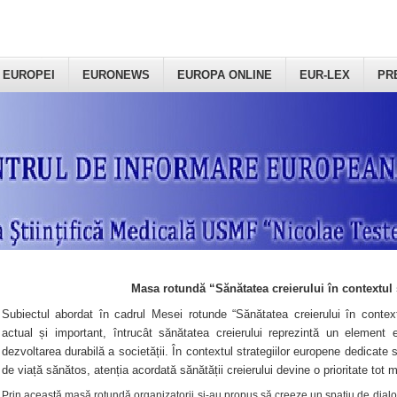
 EUROPEI
EURONEWS
EUROPA ONLINE
EUR-LEX
PR
Masa rotundă “Sănătatea creierului în contextul 
Subiectul abordat în cadrul Mesei rotunde “Sănătatea creierului în context
actual și important, întrucât sănătatea creierului reprezintă un element e
dezvoltarea durabilă a societății. În contextul strategiilor europene dedicate s
de viață sănătos, atenția acordată sănătății creierului devine o prioritate tot 
Prin această masă rotundă organizatorii şi-au propus să creeze un spațiu de dialog