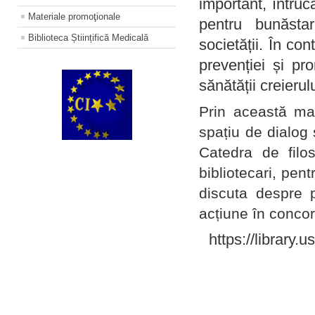
important, întruc
Materiale promoţionale
pentru bunăstar
Biblioteca Științifică Medicală
societății. În con
prevenției și pr
sănătății creierul
Prin această ma
spațiu de dialog 
Catedra de filo
bibliotecari, pent
discuta despre p
acțiune în concord
https://library.