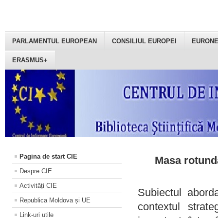
PARLAMENTUL EUROPEAN
CONSILIUL EUROPEI
EURON
ERASMUS+
Pagina de start CIE
Masa rotundă
Despre CIE
Activități CIE
Subiectul aborda
Republica Moldova și UE
contextul strat
Link-uri utile