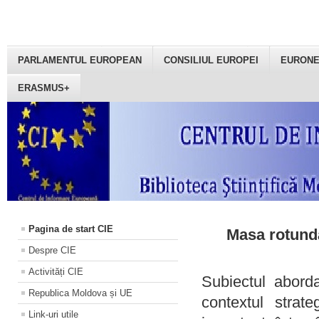
PARLAMENTUL EUROPEAN
CONSILIUL EUROPEI
EURON
ERASMUS+
Pagina de start CIE
Masa rotundă
Despre CIE
Activități CIE
Subiectul aborda
Republica Moldova și UE
contextul strat
Link-uri utile