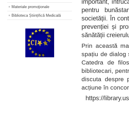
important, întruc
Materiale promoţionale
pentru bunăstar
Biblioteca Științifică Medicală
societății. În con
prevenției și pr
sănătății creierul
Prin această ma
spațiu de dialog 
Catedra de filo
bibliotecari, pent
discuta despre p
acțiune în concord
https://library.