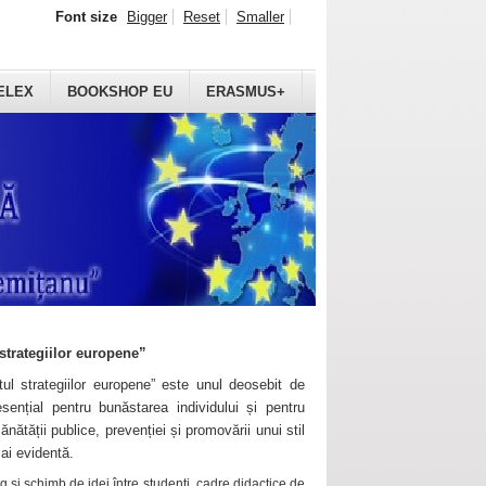
Font size
Bigger
Reset
Smaller
ELEX
BOOKSHOP EU
ERASMUS+
strategiilor europene”
ul strategiilor europene” este unul deosebit de
sențial pentru bunăstarea individului și pentru
ănătății publice, prevenției și promovării unui stil
mai evidentă.
 și schimb de idei între studenți, cadre didactice de