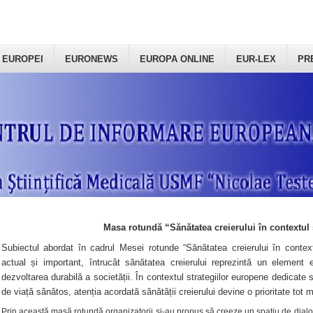
 EUROPEI
EURONEWS
EUROPA ONLINE
EUR-LEX
PR
Masa rotundă “Sănătatea creierului în contextul 
Subiectul abordat în cadrul Mesei rotunde “Sănătatea creierului în context
actual și important, întrucât sănătatea creierului reprezintă un element e
dezvoltarea durabilă a societății. În contextul strategiilor europene dedicate s
de viață sănătos, atenția acordată sănătății creierului devine o prioritate tot 
Prin această masă rotundă organizatorii şi-au propus să creeze un spațiu de dialog