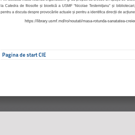
la Catedra de filosofie și bioetică a USMF “Nicolae Testemițanu” și bibliotecari,
pentru a discuta despre provocările actuale și pentru a identifica direcții de acțiune
https://library.usmf.md/ro/noutati/masa-rotunda-sanatatea-creier
Pagina de start CIE