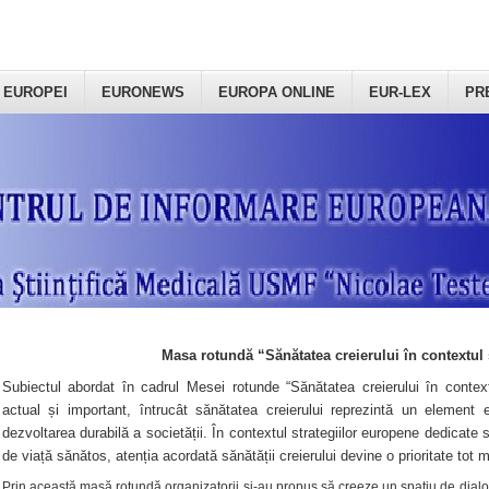
 EUROPEI
EURONEWS
EUROPA ONLINE
EUR-LEX
PR
Masa rotundă “Sănătatea creierului în contextul 
Subiectul abordat în cadrul Mesei rotunde “Sănătatea creierului în context
actual și important, întrucât sănătatea creierului reprezintă un element e
dezvoltarea durabilă a societății. În contextul strategiilor europene dedicate s
de viață sănătos, atenția acordată sănătății creierului devine o prioritate tot 
Prin această masă rotundă organizatorii şi-au propus să creeze un spațiu de dialog