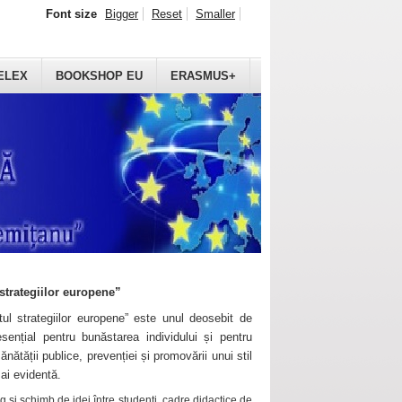
Font size
Bigger
Reset
Smaller
ELEX
BOOKSHOP EU
ERASMUS+
strategiilor europene”
ul strategiilor europene” este unul deosebit de
sențial pentru bunăstarea individului și pentru
ănătății publice, prevenției și promovării unui stil
mai evidentă.
 și schimb de idei între studenți, cadre didactice de