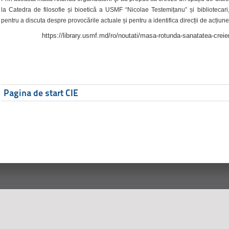
la Catedra de filosofie și bioetică a USMF “Nicolae Testemițanu” și bibliotecari,
pentru a discuta despre provocările actuale și pentru a identifica direcții de acțiune
https://library.usmf.md/ro/noutati/masa-rotunda-sanatatea-creier
Pagina de start CIE