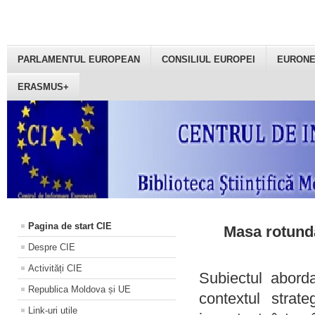
PARLAMENTUL EUROPEAN
CONSILIUL EUROPEI
EURON
ERASMUS+
Pagina de start CIE
Masa rotundă
Despre CIE
Activități CIE
Subiectul aborda
Republica Moldova și UE
contextul strat
Link-uri utile