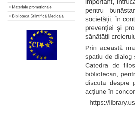
important, întruc
Materiale promoţionale
pentru bunăstar
Biblioteca Științifică Medicală
societății. În con
prevenției și pr
sănătății creierul
Prin această ma
spațiu de dialog 
Catedra de filo
bibliotecari, pent
discuta despre p
acțiune în concord
https://library.