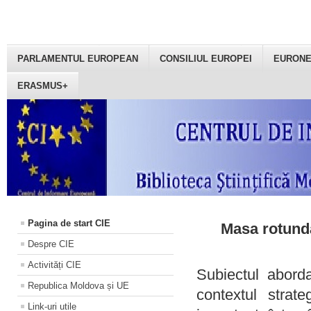
PARLAMENTUL EUROPEAN
CONSILIUL EUROPEI
EURON
ERASMUS+
Pagina de start CIE
Masa rotundă
Despre CIE
Activități CIE
Subiectul aborda
Republica Moldova și UE
contextul strat
Link-uri utile