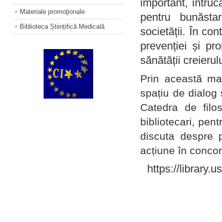
important, întruc
Materiale promoţionale
pentru bunăstar
Biblioteca Științifică Medicală
societății. În con
prevenției și pr
sănătății creierul
Prin această ma
spațiu de dialog 
Catedra de filo
bibliotecari, pent
discuta despre p
acțiune în concord
https://library.