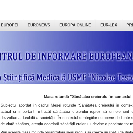
 EUROPEI
EURONEWS
EUROPA ONLINE
EUR-LEX
PR
Masa rotundă “Sănătatea creierului în contextul 
Subiectul abordat în cadrul Mesei rotunde “Sănătatea creierului în context
actual și important, întrucât sănătatea creierului reprezintă un element e
dezvoltarea durabilă a societății. În contextul strategiilor europene dedicate s
de viață sănătos, atenția acordată sănătății creierului devine o prioritate tot 
Prin această masă rotundă organizatorii şi-au propus să creeze un spațiu de dialog