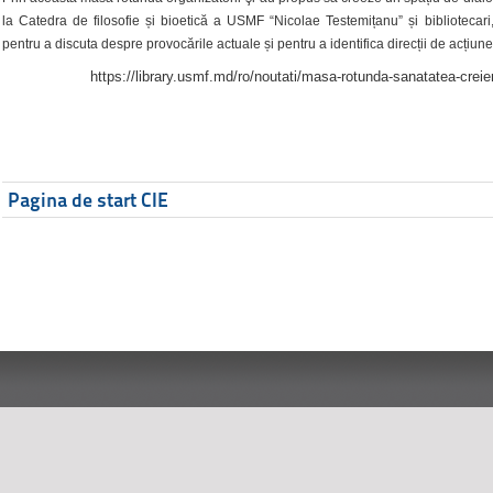
la Catedra de filosofie și bioetică a USMF “Nicolae Testemițanu” și bibliotecari,
pentru a discuta despre provocările actuale și pentru a identifica direcții de acțiune
https://library.usmf.md/ro/noutati/masa-rotunda-sanatatea-creier
Pagina de start CIE