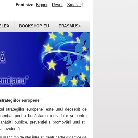
Font size
Bigger
Reset
Smaller
ELEX
BOOKSHOP EU
ERASMUS+
strategiilor europene”
ul strategiilor europene” este unul deosebit de
sențial pentru bunăstarea individului și pentru
ănătății publice, prevenției și promovării unui stil
mai evidentă.
 și schimb de idei între studenți, cadre didactice de