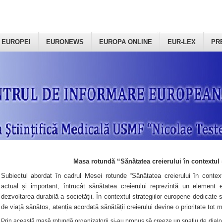
 EUROPEI
EURONEWS
EUROPA ONLINE
EUR-LEX
PR
Masa rotundă “Sănătatea creierului în contextul 
Subiectul abordat în cadrul Mesei rotunde “Sănătatea creierului în context
actual și important, întrucât sănătatea creierului reprezintă un element e
dezvoltarea durabilă a societății. În contextul strategiilor europene dedicate s
de viață sănătos, atenția acordată sănătății creierului devine o prioritate tot 
Prin această masă rotundă organizatorii şi-au propus să creeze un spațiu de dialog