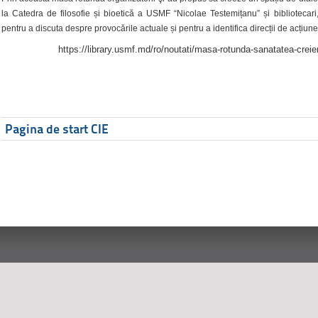
la Catedra de filosofie și bioetică a USMF “Nicolae Testemițanu” și bibliotecari,
pentru a discuta despre provocările actuale și pentru a identifica direcții de acțiune
https://library.usmf.md/ro/noutati/masa-rotunda-sanatatea-creier
Pagina de start CIE