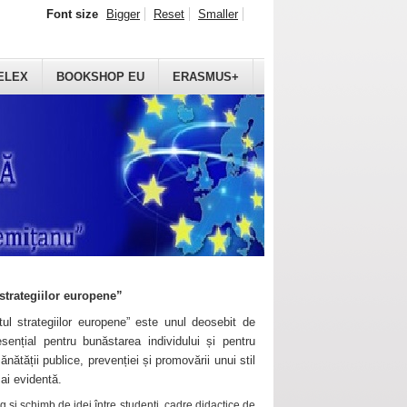
Font size
Bigger
Reset
Smaller
ELEX
BOOKSHOP EU
ERASMUS+
strategiilor europene”
ul strategiilor europene” este unul deosebit de
sențial pentru bunăstarea individului și pentru
ănătății publice, prevenției și promovării unui stil
mai evidentă.
 și schimb de idei între studenți, cadre didactice de