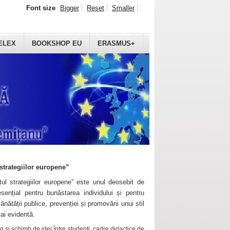
Font size
Bigger
Reset
Smaller
ELEX
BOOKSHOP EU
ERASMUS+
strategiilor europene”
ul strategiilor europene” este unul deosebit de
sențial pentru bunăstarea individului și pentru
ănătății publice, prevenției și promovării unui stil
mai evidentă.
 și schimb de idei între studenți, cadre didactice de