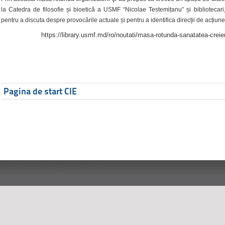
la Catedra de filosofie și bioetică a USMF “Nicolae Testemițanu” și bibliotecari,
pentru a discuta despre provocările actuale și pentru a identifica direcții de acțiune
https://library.usmf.md/ro/noutati/masa-rotunda-sanatatea-creier
Pagina de start CIE