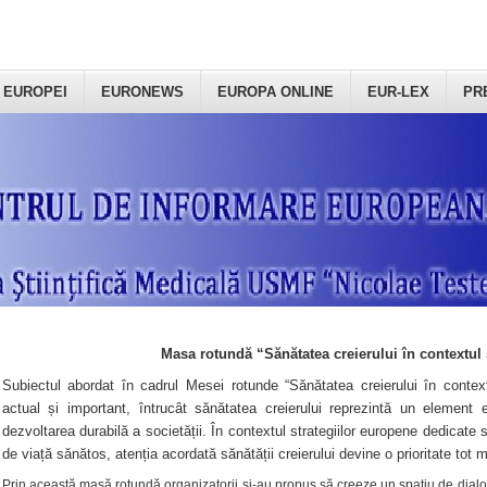
 EUROPEI
EURONEWS
EUROPA ONLINE
EUR-LEX
PR
Masa rotundă “Sănătatea creierului în contextul 
Subiectul abordat în cadrul Mesei rotunde “Sănătatea creierului în context
actual și important, întrucât sănătatea creierului reprezintă un element e
dezvoltarea durabilă a societății. În contextul strategiilor europene dedicate s
de viață sănătos, atenția acordată sănătății creierului devine o prioritate tot 
Prin această masă rotundă organizatorii şi-au propus să creeze un spațiu de dialog