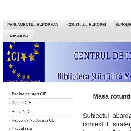
PARLAMENTUL EUROPEAN
CONSILIUL EUROPEI
EURON
ERASMUS+
Pagina de start CIE
Masa rotundă
Despre CIE
Activități CIE
Subiectul aborda
Republica Moldova și UE
contextul strat
Link-uri utile