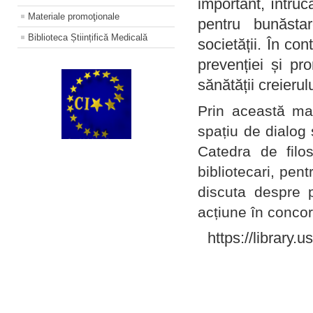
important, întruc
Materiale promoţionale
pentru bunăstar
Biblioteca Științifică Medicală
societății. În con
prevenției și pr
sănătății creierul
Prin această ma
spațiu de dialog 
Catedra de filo
bibliotecari, pent
discuta despre p
acțiune în concord
https://library.