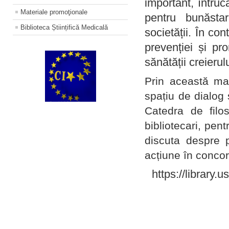
important, întruc
Materiale promoţionale
pentru bunăstar
Biblioteca Științifică Medicală
societății. În con
prevenției și pr
sănătății creierul
Prin această ma
spațiu de dialog 
Catedra de filo
bibliotecari, pent
discuta despre p
acțiune în concord
https://library.