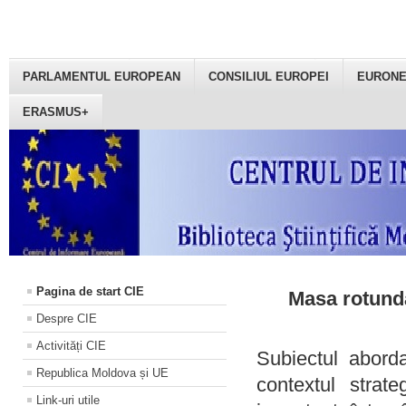
PARLAMENTUL EUROPEAN
CONSILIUL EUROPEI
EURON
ERASMUS+
Pagina de start CIE
Masa rotundă
Despre CIE
Activități CIE
Subiectul aborda
Republica Moldova și UE
contextul strat
Link-uri utile