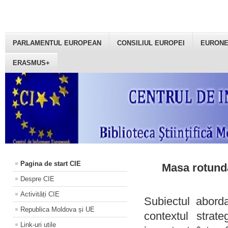
PARLAMENTUL EUROPEAN
CONSILIUL EUROPEI
EURON
ERASMUS+
Pagina de start CIE
Masa rotundă
Despre CIE
Activități CIE
Subiectul aborda
Republica Moldova și UE
contextul strat
Link-uri utile