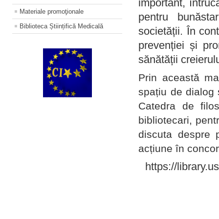
important, întruc
Materiale promoţionale
pentru bunăstar
Biblioteca Științifică Medicală
societății. În con
prevenției și pr
sănătății creierul
Prin această ma
spațiu de dialog 
Catedra de filo
bibliotecari, pent
discuta despre p
acțiune în concord
https://library.