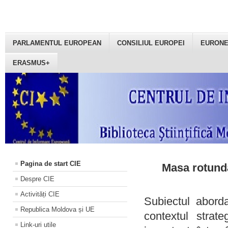
PARLAMENTUL EUROPEAN
CONSILIUL EUROPEI
EURON
ERASMUS+
Pagina de start CIE
Masa rotundă
Despre CIE
Activități CIE
Subiectul aborda
Republica Moldova și UE
contextul strat
Link-uri utile