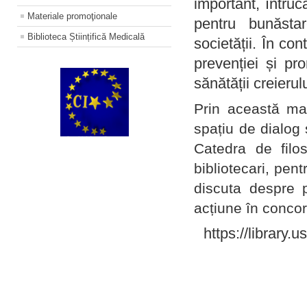
important, întruc
Materiale promoţionale
pentru bunăstar
Biblioteca Științifică Medicală
societății. În con
prevenției și pr
sănătății creierul
Prin această ma
spațiu de dialog 
Catedra de filo
bibliotecari, pent
discuta despre p
acțiune în concord
https://library.