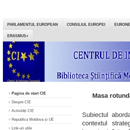
PARLAMENTUL EUROPEAN
CONSILIUL EUROPEI
EURON
ERASMUS+
Pagina de start CIE
Masa rotundă
Despre CIE
Activități CIE
Subiectul aborda
Republica Moldova și UE
contextul strat
Link-uri utile