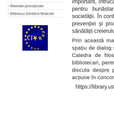
important, întruc
Materiale promoţionale
pentru bunăstar
Biblioteca Științifică Medicală
societății. În con
prevenției și pr
sănătății creierul
Prin această ma
spațiu de dialog 
Catedra de filo
bibliotecari, pent
discuta despre p
acțiune în concord
https://library.