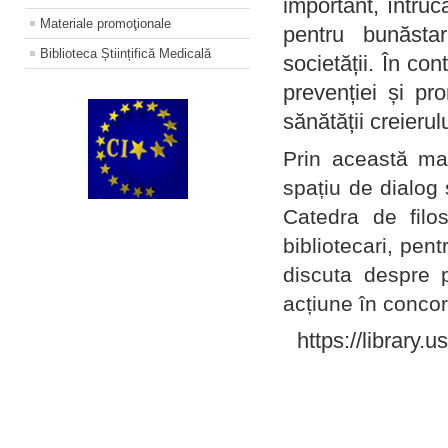
important, întruc
Materiale promoţionale
pentru bunăstar
Biblioteca Științifică Medicală
societății. În con
prevenției și pr
sănătății creierul
Prin această ma
spațiu de dialog 
Catedra de filo
bibliotecari, pent
discuta despre p
acțiune în concord
https://library.