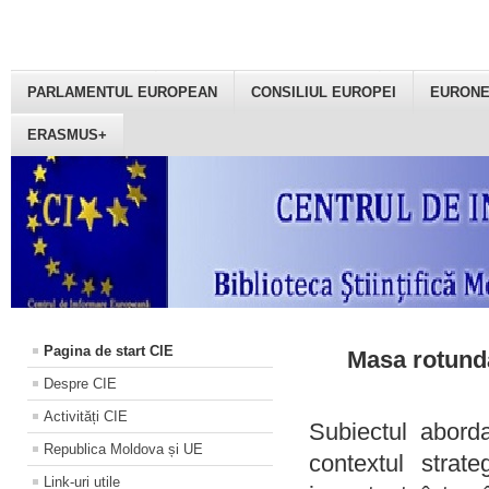
PARLAMENTUL EUROPEAN
CONSILIUL EUROPEI
EURON
ERASMUS+
Pagina de start CIE
Masa rotundă
Despre CIE
Activități CIE
Subiectul aborda
Republica Moldova și UE
contextul strat
Link-uri utile