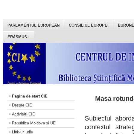
PARLAMENTUL EUROPEAN
CONSILIUL EUROPEI
EURON
ERASMUS+
Pagina de start CIE
Masa rotundă
Despre CIE
Activități CIE
Subiectul aborda
Republica Moldova și UE
contextul strat
Link-uri utile