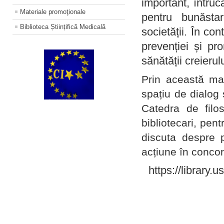
important, întruc
Materiale promoţionale
pentru bunăstar
Biblioteca Științifică Medicală
societății. În con
prevenției și pr
sănătății creierul
Prin această ma
spațiu de dialog 
Catedra de filo
bibliotecari, pent
discuta despre p
acțiune în concord
https://library.