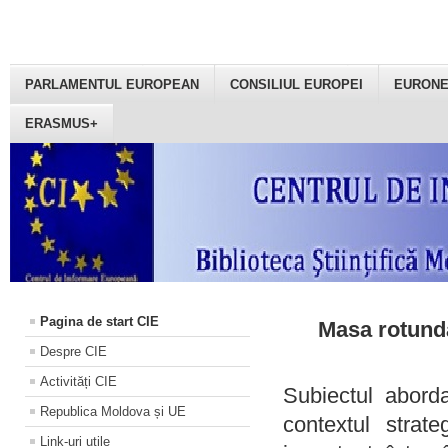
PARLAMENTUL EUROPEAN
CONSILIUL EUROPEI
EURON
ERASMUS+
Pagina de start CIE
Masa rotundă
Despre CIE
Activități CIE
Subiectul aborda
Republica Moldova și UE
contextul strat
Link-uri utile