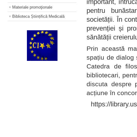
important, întruc
Materiale promoţionale
pentru bunăstar
Biblioteca Științifică Medicală
societății. În con
prevenției și pr
sănătății creierul
Prin această ma
spațiu de dialog 
Catedra de filo
bibliotecari, pent
discuta despre p
acțiune în concord
https://library.