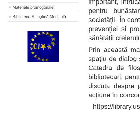
important, întruc
Materiale promoţionale
pentru bunăstar
Biblioteca Științifică Medicală
societății. În con
prevenției și pr
sănătății creierul
Prin această ma
spațiu de dialog 
Catedra de filo
bibliotecari, pent
discuta despre p
acțiune în concord
https://library.