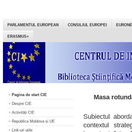
PARLAMENTUL EUROPEAN
CONSILIUL EUROPEI
EURON
ERASMUS+
Pagina de start CIE
Masa rotundă
Despre CIE
Activități CIE
Subiectul aborda
Republica Moldova și UE
contextul strat
Link-uri utile