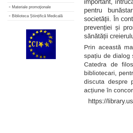
important, întruc
Materiale promoţionale
pentru bunăstar
Biblioteca Științifică Medicală
societății. În con
prevenției și pr
sănătății creierul
Prin această ma
spațiu de dialog 
Catedra de filo
bibliotecari, pent
discuta despre p
acțiune în concord
https://library.