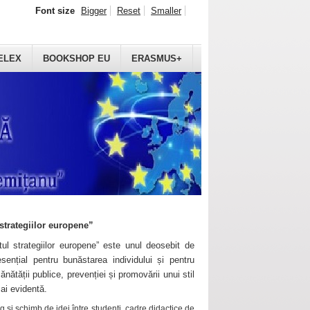
Font size
Bigger
Reset
Smaller
ELEX
BOOKSHOP EU
ERASMUS+
strategiilor europene”
ul strategiilor europene” este unul deosebit de
sențial pentru bunăstarea individului și pentru
ănătății publice, prevenției și promovării unui stil
mai evidentă.
 și schimb de idei între studenți, cadre didactice de