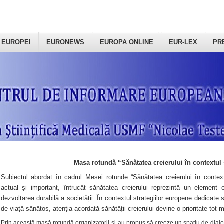
 EUROPEI
EURONEWS
EUROPA ONLINE
EUR-LEX
PR
Masa rotundă “Sănătatea creierului în contextul 
Subiectul abordat în cadrul Mesei rotunde “Sănătatea creierului în context
actual și important, întrucât sănătatea creierului reprezintă un element e
dezvoltarea durabilă a societății. În contextul strategiilor europene dedicate s
de viață sănătos, atenția acordată sănătății creierului devine o prioritate tot 
Prin această masă rotundă organizatorii şi-au propus să creeze un spațiu de dialog