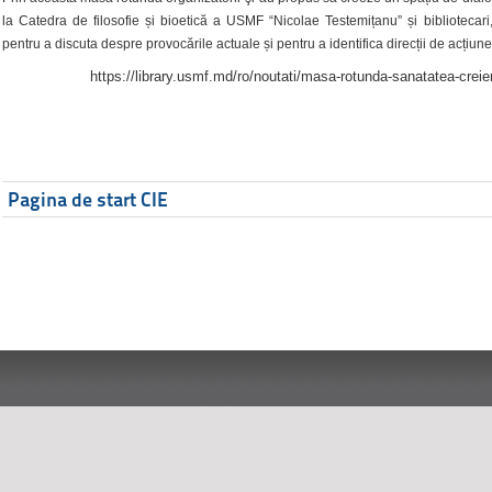
la Catedra de filosofie și bioetică a USMF “Nicolae Testemițanu” și bibliotecari,
pentru a discuta despre provocările actuale și pentru a identifica direcții de acțiune
https://library.usmf.md/ro/noutati/masa-rotunda-sanatatea-creier
Pagina de start CIE